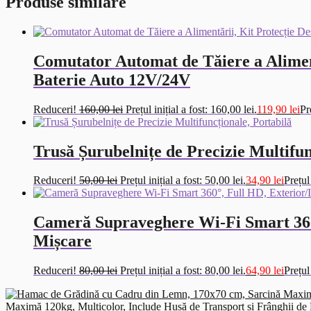
Produse similare
Comutator Automat de Tăiere a Aliment
Baterie Auto 12V/24V
Reduceri!
160,00
lei
Prețul inițial a fost: 160,00 lei.
119,90
lei
Pr
Trusă Șurubelnițe de Precizie Multifun
Reduceri!
50,00
lei
Prețul inițial a fost: 50,00 lei.
34,90
lei
Prețul
Cameră Supraveghere Wi-Fi Smart 360°,
Mișcare
Reduceri!
80,00
lei
Prețul inițial a fost: 80,00 lei.
64,90
lei
Prețul
Maximă 120kg, Multicolor, Include Husă de Transport și Frânghii de