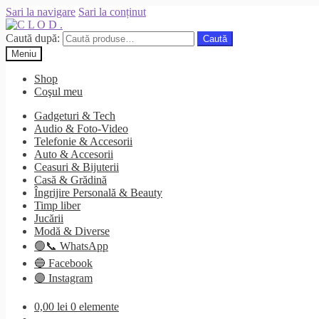
Sari la navigare
Sari la conținut
Caută după:
Caută
Meniu
Shop
Coşul meu
Gadgeturi & Tech
Audio & Foto-Video
Telefonie & Accesorii
Auto & Accesorii
Ceasuri & Bijuterii
Casă & Grădină
Îngrijire Personală & Beauty
Timp liber
Jucării
Modă & Diverse
🟢📞 WhatsApp
🔵 Facebook
🟣 Instagram
0,00
lei
0 elemente