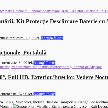
ării, Kit Protecție Descărcare Baterie cu S
ețul curent este: 119,90 lei.
Adaugă în coș
cționale, Portabilă
 curent este: 34,90 lei.
Adaugă în coș
 Full HD, Exterior/Interior, Vedere Noctur
 curent este: 64,90 lei.
Adaugă în coș
 Montare